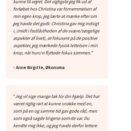
kunne få vejret. Det vigtigste jeg fik ud af
forløbet hos Christina var fornemmelsen af
min egen krop, jeg lærte at mærke efter om
jeg havde det godt. Christina gav mig indsigt
i, (midt i fastlåstheden af de svære/sørgelige
aspekter af livet), at fokusere på de positive
aspekter, jeg mærkede fysisk lettelsen i min
krop, når hun/vi flyttede fokus sammen.”
-
​Anne Birgitte, Økonoma
"
Jeg vil sige mange tak for din hjælp. Det har
været rigtig rart at kunne snakke med en,
som på en og samme tid gav gode råd, men
som også sagde tingene som de var. Du
kendte mig ikke, og jeg havde derfor lettere