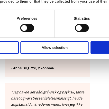
nyde stilheden, der er frodigt, grønt, varmt,
 provided to them or that they’ve collected from your use of their
jeg samler kræfter, til hvad ved jeg ikke og det
er bare helt ok.”​
Preferences
Statistics
-
​Anne Birgitte, Økonoma
”Jeg kan anbefale alle som har brug for at
Allow selection
arbejde med sig selv og hinanden et
terapiforløb hos Christina.”
-
​Anne Birgitte, Økonoma
”Jeg havde det dårligt fysisk og psykisk, tabte
håret og var stresset følelsesmæssigt, havde
angstanfald månederne inden, hvor jeg ikke