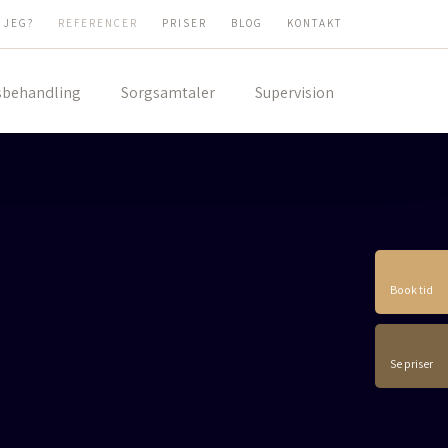
 JEG?
REFERENCER
PRISER
BLOG
KONTAKT
sbehandling
Sorgsamtaler
Supervision
Book tid
Se priser