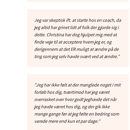
Jeg var skeptisk ift. at starte hos en coach, da
jeg altid har grinet lidt af folk der gjorde sig i
dette. Christina har dog hjulpet mig med at
finde veje til at acceptere hvem jeg er, og
derigennem at det ER muligt at ændre på de
ting som jeg selv havde svært ved at ændre."
"Jeg har ikke følt at der manglede noget i mit
forløb hos dig, tværtimod har jeg været
overrasket over hvor godt jeghavde det når
jeg havde været hos dig, og der gik ikke
mange gange før at jeg følte en bedring som
varede mere end kun et par dage."