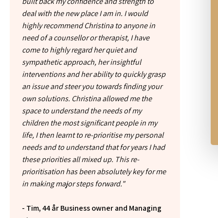
built back my confidence and strength to
deal with the new place I am in. I would
highly recommend Christina to anyone in
need of a counsellor or therapist, I have
come to highly regard her quiet and
sympathetic approach, her insightful
interventions and her ability to quickly grasp
an issue and steer you towards finding your
own solutions. Christina allowed me the
space to understand the needs of my
children the most significant people in my
life, I then learnt to re-prioritise my personal
needs and to understand that for years I had
these priorities all mixed up. This re-
prioritisation has been absolutely key for me
in making major steps forward."
- Tim, 44 år Business owner and Managing