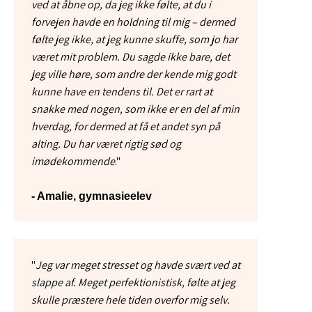
ved at åbne op, da jeg ikke følte, at du i
forvejen havde en holdning til mig – dermed
følte jeg ikke, at jeg kunne skuffe, som jo har
været mit problem. Du sagde ikke bare, det
jeg ville høre, som andre der kende mig godt
kunne have en tendens til. Det er rart at
snakke med nogen, som ikke er en del af min
hverdag, for dermed at få et andet syn på
alting. Du har været rigtig sød og
imødekommende
."
- Amalie, gymnasieelev
​"
Jeg var meget stresset og havde svært ved at
slappe af. Meget perfektionistisk, følte at jeg
skulle præstere hele tiden overfor mig selv.