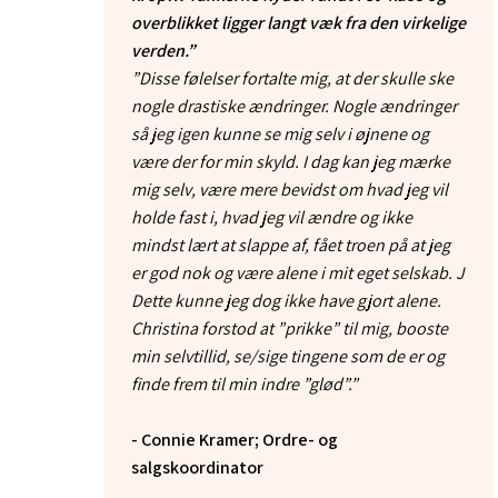
overblikket ligger langt væk fra den virkelige
verden.”
”Disse følelser fortalte mig, at der skulle ske
nogle drastiske ændringer. Nogle ændringer
så jeg igen kunne se mig selv i øjnene og
være der for min skyld. I dag kan jeg mærke
mig selv, være mere bevidst om hvad jeg vil
holde fast i, hvad jeg vil ændre og ikke
mindst lært at slappe af, fået troen på at jeg
er god nok og være alene i mit eget selskab. J
Dette kunne jeg dog ikke have gjort alene.
Christina forstod at ”prikke” til mig, booste
min selvtillid, se/sige tingene som de er og
finde frem til min indre ”glød”.”
- Connie Kramer; Ordre- og
salgskoordinator