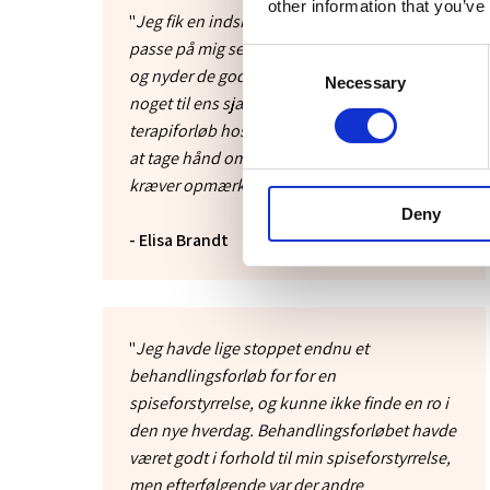
other information that you’ve
​"
Jeg fik en indsigt i hvem jeg er, og at jeg skal
passe på mig selv. At hver gang man er i nuet,
Consent
og nyder de gode ting omkring en, giver det
Necessary
Selection
noget til ens sjæl og krop. Jeg vil anbefale et
terapiforløb hos Christina til alle der er klar til
at tage hånd om nogle problematikker der
kræver opmærksomhed
.”
Deny
- Elisa Brandt
​​"
Jeg havde lige stoppet endnu et
behandlingsforløb for for en
spiseforstyrrelse, og kunne ikke finde en ro i
den nye hverdag. Behandlingsforløbet havde
været godt i forhold til min spiseforstyrrelse,
men efterfølgende var der andre