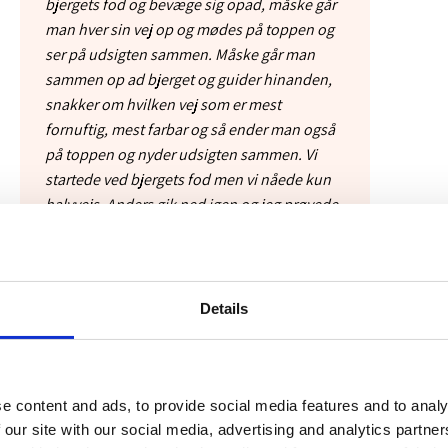
bjergets fod og bevæge sig opad, måske går
man hver sin vej op og mødes på toppen og
ser på udsigten sammen. Måske går man
sammen op ad bjerget og guider hinanden,
snakker om hvilken vej som er mest
fornuftig, mest farbar og så ender man også
på toppen og nyder udsigten sammen. Vi
startede ved bjergets fod men vi nåede kun
halvvejs, Anders gik ned igen og jeg prøvede
at nå toppen, men nåede den aldrig, jeg
kunne ikke se den, jeg var træt, der var og er
stadig tåget, ingen sigt. Nu står jeg ved foden
igen og går lidt rundt i området omkring
Details
bjerget, en mærkelig tilstand, det er ikke lige
nu jeg skal bestige bjerget, måske kommer
jeg aldrig til det men så vil jeg i mellemtiden
nyde området omkring bjerget, der er nu
e content and ads, to provide social media features and to analy
meget smukt og det er rart at gå der alene og
 our site with our social media, advertising and analytics partn