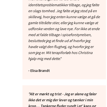
identitetsproblematikker tilbage, og jeg følte
en slags tomhed. Jeg følte at jeg stod på en
skillevej, hvor jeg enten kunne vælge at gå de
gamle tiltrådte stier, eller jeg kunne vælge at
udforske verden og lave nye. For ikke at ende
med at falde tilbage i spiseforstyrrelsen,
besluttede jeg at finde ud af hvorfor jeg
havde valgt den flugtvej, og hvorfor jeg er
som jeg er. Mit terapiforløb hos Christina
hjalp mig med dette
."
- Elisa Brandt
”Alt er mørkt og trist - Jeg er alene og føler
ikke det er mig der lever og tænker i min
krop… Tankerne flyder rundt i et’ kaos og