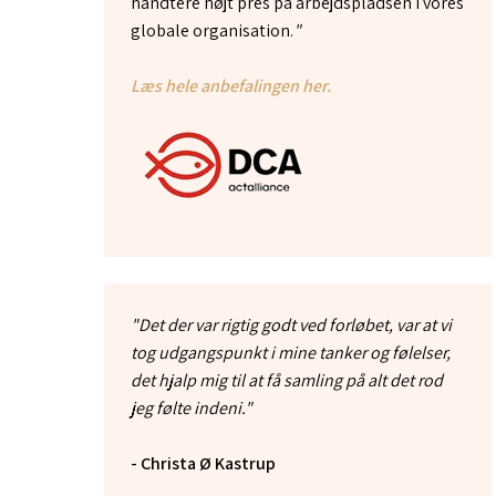
håndtere højt pres på arbejdspladsen i vores
globale organisation.
"
Læs hele anbefalingen her.
"Det der var rigtig godt ved forløbet, var at vi
tog udgangspunkt i mine tanker og følelser,
det hjalp mig til at få samling på alt det rod
jeg følte indeni."
- Christa Ø Kastrup