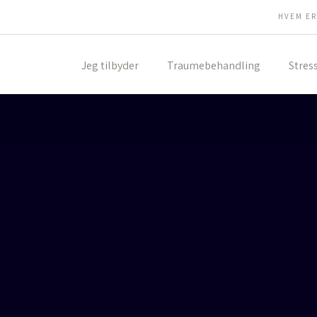
HVEM ER
Jeg tilbyder
Traumebehandling
Stres