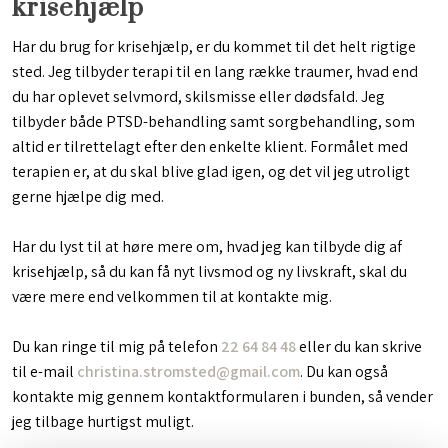
krisehjælp
Har du brug for krisehjælp, er du kommet til det helt rigtige
sted. Jeg tilbyder terapi til en lang række traumer, hvad end
du har oplevet selvmord, skilsmisse eller dødsfald. Jeg
tilbyder både PTSD-behandling samt sorgbehandling, som
altid er tilrettelagt efter den enkelte klient. Formålet med
terapien er, at du skal blive glad igen, og det vil jeg utroligt
gerne hjælpe dig med.
Har du lyst til at høre mere om, hvad jeg kan tilbyde dig af
krisehjælp, så du kan få nyt livsmod og ny livskraft, skal du
være mere end velkommen til at kontakte mig.
Du kan ringe til mig på telefon
22 64 84 48
eller du kan skrive
til e-mail
christina.stromsted@gmail.com
. Du kan også
kontakte mig gennem kontaktformularen i bunden, så vender
jeg tilbage hurtigst muligt.