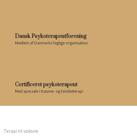
Dansk Psykoterapeutforening
Medlem af Danmarks faglige organisation
Certificeret psykoterapeut
Med speciale i traume- og familieterapi
Terapi til voksne