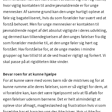
hvor vigtig kontakten til andre jævnaldrende er for unge
mennesker. Af samme grund kan den unge hurtigt opleve at
føle sig bagatelliseret, hvis du som forælder har svært ved at
forstå behovet. Men for unge mennesker er kontakten til
jævnaldrende noget af det absolut vigtigste i deres udvikling,
og dermed kan tilkendegivelsen af den unges følelser fra dig
som forælder medvirke til, at den unge føler sig hørt og
forstået. Hav forståelse for, at de unge mødes i mindre
grupper og hav tillid til at de ved hvad er rigtigt og forkert. Vi
skal passe på at rigiditeten ikke vinder.
Bevar roen for at kunne hjælpe
For at kunne være med vores børn når de mistrives og for at
kunne rumme alle deres følelser, som er så vigtigt for dem, at
vi forældre kan, kan det være hjælpsomt selv at få afløb for
egen følelser udenom børnene. Det er helt almindeligt at
opleve stor afmagt, magtesløshed og frustration hvis vi som
forældre har et barn/en ung der ikke trives. Hvis vi ikke for