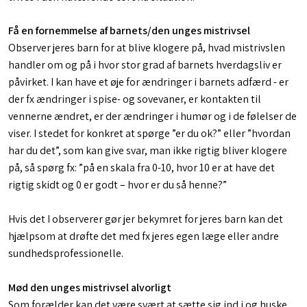
Få en fornemmelse af barnets/den unges mistrivsel
Observer jeres barn for at blive klogere på, hvad mistrivslen
handler om og på i hvor stor grad af barnets hverdagsliv er
påvirket. I kan have et øje for ændringer i barnets adfærd - er
der fx ændringer i spise- og sovevaner, er kontakten til
vennerne ændret, er der ændringer i humør og i de følelser de
viser. I stedet for konkret at spørge ”er du ok?” eller ”hvordan
har du det”, som kan give svar, man ikke rigtig bliver klogere
på, så spørg fx: ”på en skala fra 0-10, hvor 10 er at have det
rigtig skidt og 0 er godt – hvor er du så henne?”
Hvis det I observerer gør jer bekymret for jeres barn kan det
hjælpsom at drøfte det med fx jeres egen læge eller andre
sundhedsprofessionelle.​
Mød den unges mistrivsel alvorligt
Som forælder kan det være svært at sætte sig ind i og huske,