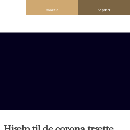
Book tid
Se priser
​Hjælp til de corona trætte