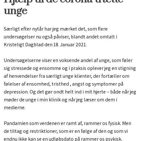
unge
Særligt efter nytår har jeg mærket det, som flere
undersøgelser nu også påviser, blandt andet omtalt i
Kristeligt Dagblad den 18. Januar 2021.
Undersøgelserne viser en voksende andel af unge, som føler
sig stressede og ensomme og i praksis oplever jeg en stigning
af henvendelser fra særligt unge klienter, der fortæller om
følelser af ensomhed, tristhed , angst og symptomer på
depression. Og det gør ondt helt ind i mit hjerte – både når jeg
møder de unge i min klinik og når jeg læser om dem i
medierne.
Pandamien som verdenen er ramt af, rammer os fysisk. Men
de tiltag og restriktioner, som er en følge af den og som vi
endnu ikke kan se en udløbsdato på rammer os psykisk.