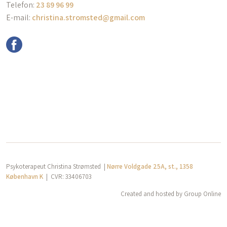
​Telefon:
23 89 96 99
E-mail:
christina.stromsted@gmail.com
info@grouponline.dk
Psykoterapeut Christina Strømsted |
Nørre Voldgade 25A, st., 1358
København K
| CVR​: 33406703
Created and hosted by Group Online