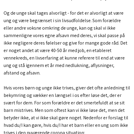
Og de unge skal tages alvorligt - for det er alvorligt at være
ung og være begrænset i sin livsudfoldelse. Som forældre
eller andre voksne omkring de unge, kan og skal vi ikke
sammenligne vores egne afsavn med deres, vi skal passe på
ikke negligere deres følelser og give for mange gode råd. Det
er noget andet at være 40-50 år med job, en etableret
vennekreds, en livserfaring at kunne referere til end at være
ung og stå igennem et år med nedlukning, aflysninger,
afstand og afsavn.
Hvis vores børn og unge ikke trives, giver det ofte anledning til
bekymring og vækker en længsel i os efter løse det, der er
svært for dem. For som forældre er det smertefuldt at se sit
barn mistrives. Men som oftest kan vi ikke løse det, men det
betyder ikke, at vi ikke skal gøre noget. Nedenfor er forslag til
hvad du/I kan gøre, hvis du/I har et barn eller en ung som ikke
trives i den nuværende corona situation: