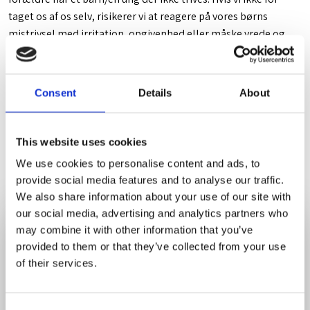
taget os af os selv, risikerer vi at reagere på vores børns
mistrivsel med irritation, opgivenhed eller måske vrede og
det hjælper ingen.
Andre forældre, der evt har jævnalderende kan være en stor
hjælp da følelserne ofte er genkendelige.
Consent
Details
About
Du er også velkommen til at kontakte mig på enten
23 89 96
This website uses cookies
99
eller på mail
christina.stromsted@gmail.com
We use cookies to personalise content and ads, to
provide social media features and to analyse our traffic.
We also share information about your use of our site with
our social media, advertising and analytics partners who
may combine it with other information that you’ve
Skriv til Christina Strømsted​
provided to them or that they’ve collected from your use
Udfyld formularen her på siden og jeg bestræber mig
of their services.
på at svare så hurtigt som muligt.​